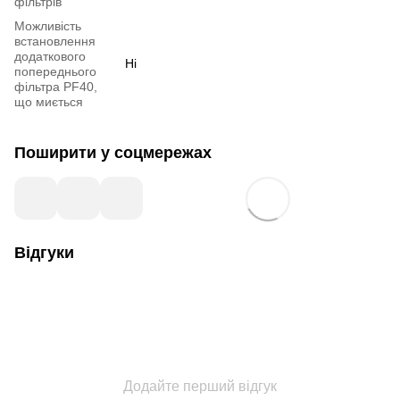
фільтрів
Можливість
встановлення
додаткового
Ні
попереднього
фільтра PF40,
що миється
Поширити у соцмережах
Відгуки
Додайте перший відгук