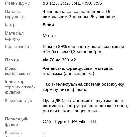
Рівень шуму
dB 1:25, 2:32, 3:41, 4:50, 5:56
Панель
4-кнопочна сенсорна панель з 16
керування
символьним 2-рядним РК-дисплеєм
Колір
Білий
Матеріал
Метал
корпусу
Ефективність
Більше 99% для часток розміром рівним
або більшим 0,3 мікрона (μm)
Площа
від 70 до 360 м2
Мова
Англійська, французська, німецька,
відображення
італійська (або іспанська)
Індикатор
Так. Інтелектуальна система розрахунку
терміну служби
терміну життя фільтра
фільтра
Комплектація
Пульт ДК (з батарейкою), шнур живлення,
сертифікат, інструкція, настінне кріплення,
ролики і ніжки - опціонально
Попередній
CZSL HyperHEPA Filter H11.
фільтр
Кількість
1