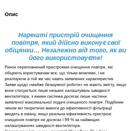
Опис
Нарештi пристрiй очищення
повiтря, який дiйсно виконуꞓ своï
обiцянки… Незалежно вiд того, як ви
його використовуꞓте!
Ринок переповнений пристроями очищення повітря, які
обіцяють користувачам все, що тільки можливо, і не
реалізуючи в той же час навіть заявлених характеристик.
Заяви щодо «майже безшумної роботи» не мають змісту, якщо
вони стосуються лише низьких налаштувань швидкості
вентилятора, з якими система досягає лише частини
заявленої максимальної подачі очищеного повітря. Подібним
чином всі теоретичні вимоги до ефективності фільтрації
вводять в оману, якщо реальна ефективність пристрою
очищення повітря не досягає і 99 % за найвищих
налаштуваннях швидкості вентилятора.