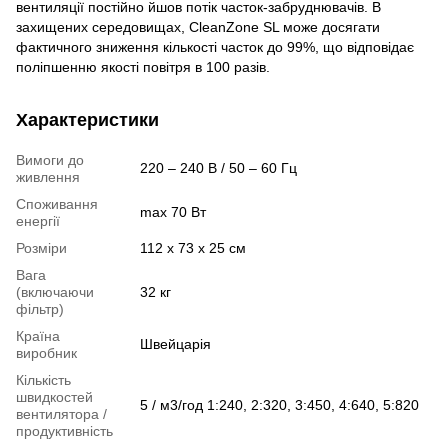
вентиляції постійно йшов потік часток-забруднювачів. В
захищених середовищах, CleanZone SL може досягати
фактичного зниження кількості часток до 99%, що відповідає
поліпшенню якості повітря в 100 разів.
Характеристики
Вимоги до
220 – 240 В / 50 – 60 Гц
живлення
Споживання
max 70 Вт
енергії
Розміри
112 x 73 x 25 см
Вага
(включаючи
32 кг
фільтр)
Країна
Швейцарія
виробник
Кількість
швидкостей
5 / м3/год 1:240, 2:320, 3:450, 4:640, 5:820
вентилятора /
продуктивність