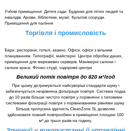
Учбові приміщення. Дитячі сади. Будинки для літніх людей та
інвалідів. Архіви, бібліотеки, музеї. Культові споруди.
Приміщення для паління
Торгівля і промисловість
Бари, ресторани, готелі, казино. Офіси, офіси з вільним
плануванням. Типографії, майстерні. Центри обробки даних,
приміщення для мережевих серверів. Манікюрні салони і
салони краси. Фітнес-студії, оздоровчі центри
Великий потік повітря до 820 м³/год
При цьому дотримуються найсуворіші стандарти шуму і
забезпечується незрівняна фільтрація повітря. Система подає
до 10 разів більше чистого повітря у порівнянні з типовими
системами фільтрації повітря з порівнюваними рівнями шуму.
Більша пропускна здатність CleanZone SL дозволяє
здійснювати повний повітрообмін в приміщенні площею 100
м² до трьох разів на годину.
Зручний у використанні й управлінні