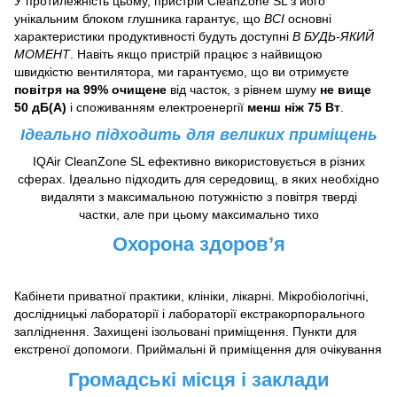
У протилежність цьому, пристрій CleanZone SL з його
унікальним
блоком глушника
гарантує, що
ВСІ
основні
характеристики продуктивності будуть доступні
В БУДЬ-ЯКИЙ
МОМЕНТ
. Навіть якщо пристрій працює з найвищою
швидкістю вентилятора, ми гарантуємо, що ви отримуєте
повітря на 99% очищене
від часток, з рівнем шуму
не вище
50 дБ(A)
і споживанням електроенергії
менш ніж 75 Вт
.
Ідеально підходить для великих приміщень
IQAir CleanZone SL ефективно використовується в різних
сферах. Ідеально підходить для середовищ, в яких необхідно
видаляти з максимальною потужністю з повітря тверді
частки, але при цьому максимально тихо
Охорона здоров’я
Кабінети приватної практики, клініки, лікарні. Мікробіологічні,
дослідницькі лабораторії і лабораторії екстракорпорального
запліднення. Захищені ізольовані приміщення. Пункти для
екстреної допомоги. Приймальні й приміщення для очікування
Громадські місця і заклади