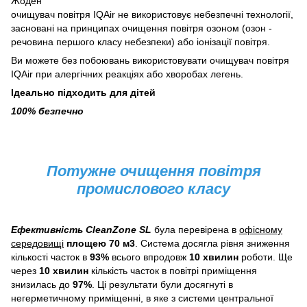
Жоден
очищувач повітря IQAir не використовує небезпечні технології,
засновані на принципах очищення повітря озоном (озон -
речовина першого класу небезпеки) або іонізації повітря.
Ви можете без побоювань використовувати очищувач повітря
IQAir при алергічних реакціях або хворобах легень.
Ідеально підходить для дітей
100% безпечно
Потужне очищення повiтря
промислового класу
Ефективність CleanZone SL
була перевірена в
офісному
середовищі
площею 70 м3
. Система досягла рівня зниження
кількості часток в
93%
всього впродовж
10 хвилин
роботи. Ще
через
10 хвилин
кількість часток в повітрі приміщення
знизилась до
97%
. Ці результати були досягнуті в
негерметичному приміщенні, в яке з системи центральної