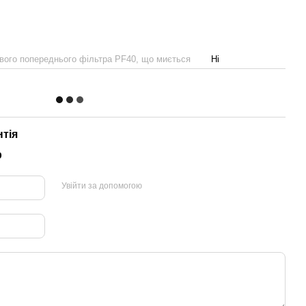
вого попереднього фільтра PF40, що миється
Ні
нтія
р
Увійти за допомогою