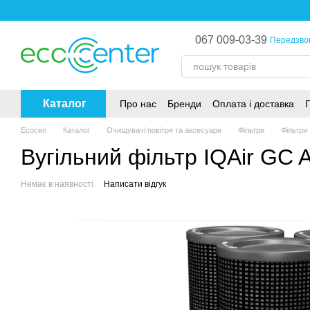
Перейти до основного контенту
067 009-03-39
Передзво
Каталог
Про нас
Бренди
Оплата і доставка
Г
Політика конфіденційності
Ecocen
Каталог
Очищувачі повітря та аксесуари
Фільтри
Фільтри 
Вугільний фільтр IQAir GC AM
Немає в наявності
Написати відгук