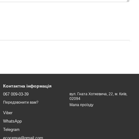
Контактна інформація
067 009-03-39
вул. Гната Хоткевича, 22, м. Київ,
02094
Передзвонити вам?
Мапа проїзду
Viber
WhatsApp
Telegram
ecocenua@gmail.com