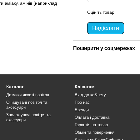
ти аміаку, амінів (наприклад
Оцініть товар
Надіслати
Поширити у соцмережах
Каталог
Клієнтам
Датчики якості повітря
Вхід до кабінету
Очищувачі повітря та
Про нас
аксесуари
Бренди
Зволожувачі повітря та
Оплата і доставка
аксесуари
Гарантія на товар
Обмін та повернення
Договір публічної оферти