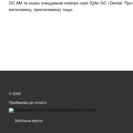
GC AM та інших очищувачів повітря серії IQAir GC і Dental. Про
метиламіну, триетиламіну) тощо.
© 2026
Приймаємо до оплати
Мобільна версія