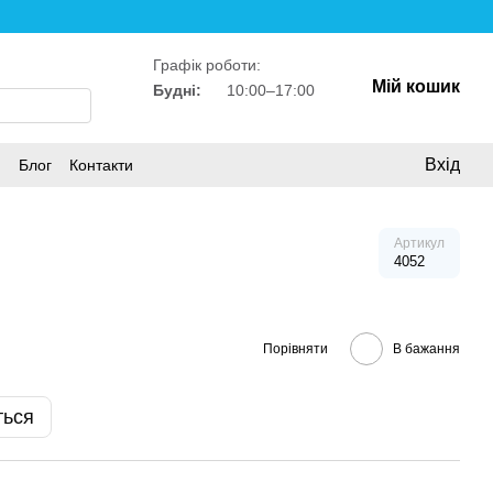
уде Україна!
Графік роботи:
Мій кошик
Будні:
10:00–17:00
Вхід
и
Блог
Контакти
Артикул
4052
Порівняти
В бажання
ться